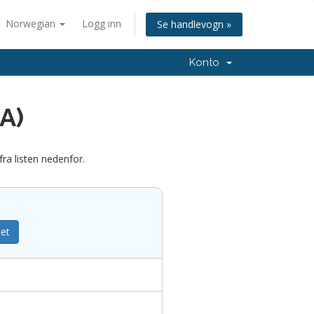
Norwegian
Logg inn
Se handlevogn »
Konto
A)
fra listen nedenfor.