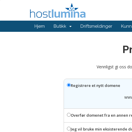
Hjem
Butikk
Driftsmeldinger
Kunn
P
Vennligst gi oss do
Registrere et nytt domene
ww
Overfør domenet fra en annen r
Jeg vil bruke min eksisterende