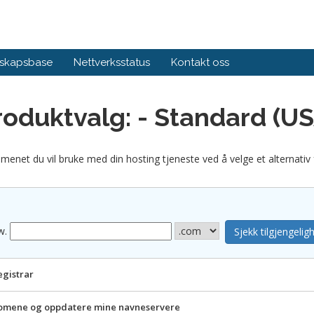
skapsbase
Nettverksstatus
Kontakt oss
roduktvalg: - Standard (US
menet du vil bruke med din hosting tjeneste ved å velge et alternativ 
w.
egistrar
 domene og oppdatere mine navneservere