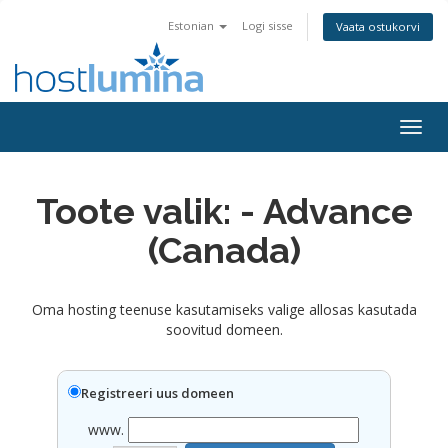
Estonian
Logi sisse
Vaata ostukorvi
Togg
navig
Toote valik: - Advance
(Canada)
Oma hosting teenuse kasutamiseks valige allosas kasutada
soovitud domeen.
Registreeri uus domeen
www.