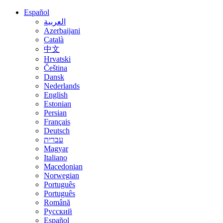
Español
العربية
Azerbaijani
Català
中文
Hrvatski
Čeština
Dansk
Nederlands
English
Estonian
Persian
Français
Deutsch
עברית
Magyar
Italiano
Macedonian
Norwegian
Português
Português
Română
Русский
Español