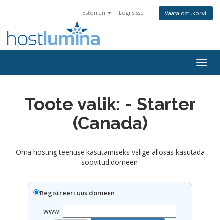
Estonian
Logi sisse
Vaata ostukorvi
Togg
navig
Toote valik: - Starter
(Canada)
Oma hosting teenuse kasutamiseks valige allosas kasutada
soovitud domeen.
Registreeri uus domeen
www.