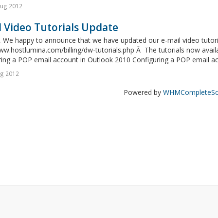
Aug 2012
 Video Tutorials Update
, We happy to announce that we have updated our e-mail video tutori
ww.hostlumina.com/billing/dw-tutorials.php Â The tutorials now avail
ing a POP email account in Outlook 2010 Configuring a POP email acc
ug 2012
Powered by
WHMCompleteSol