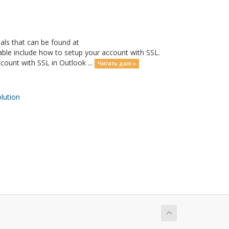
als that can be found at
able include how to setup your account with SSL.
ount with SSL in Outlook ...
Читать далі »
ution