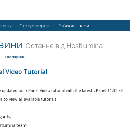
знань
Статус мережі
Зв'язок з нами
вини
Останнє від Hostlumina
Сповіщення
l Video Tutorial
updated our cPanel Video tutorial with the latest cPanel 11.32.x3!
re
to view all available tutorials
gards,
stlumina team!