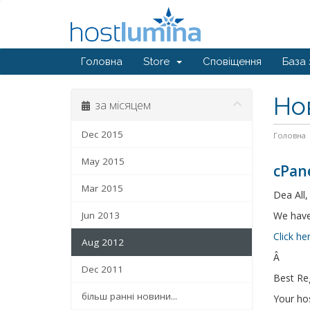
Головна
Store
Сповіщення
База 
Но
за місяцем
Dec 2015
Головна
May 2015
cPane
Mar 2015
Dea All,
Jun 2013
We have 
Click he
Aug 2012
Â
Dec 2011
Best Re
більш ранні новини...
Your ho