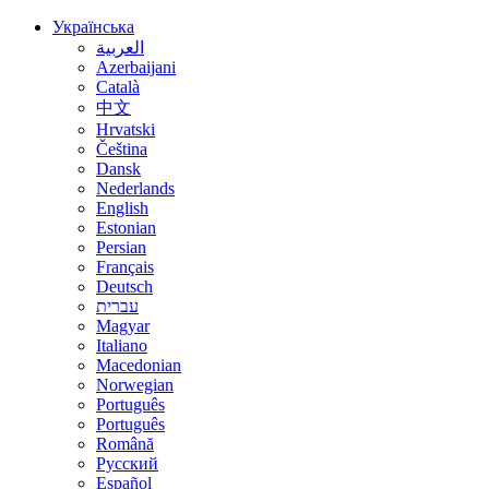
Українська
العربية
Azerbaijani
Català
中文
Hrvatski
Čeština
Dansk
Nederlands
English
Estonian
Persian
Français
Deutsch
עברית
Magyar
Italiano
Macedonian
Norwegian
Português
Português
Română
Русский
Español