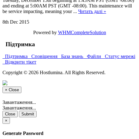
Tuesday, December 15th beginning at 1:45AM PST (GMT -08:00)
and ending at 5:00AM PST (GMT -08:00). This maintenance will
be service impacting, meaning your ...
Читать далі »
8th Dec 2015
Powered by
WHMCompleteSolution
Підтримка
Підтримка
Сповіщення
База знань
Файли
Статус мережі
Відкрити тікет
Copyright © 2026 Hostlumina. All Rights Reserved.
×
Close
Завантаження...
Завантаження...
Close
Submit
×
Generate Password