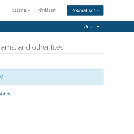
Čeština
Přihlášení
Zobrazit košík
Účet
ams, and other files
ní
ution