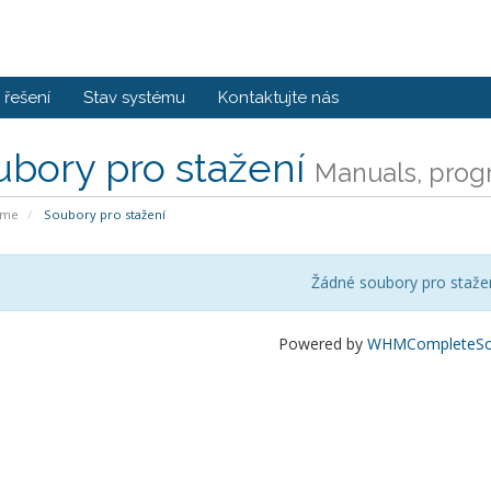
řešení
Stav systému
Kontaktujte nás
ubory pro stažení
Manuals, progr
ome
Soubory pro stažení
Žádné soubory pro staže
Powered by
WHMCompleteSol