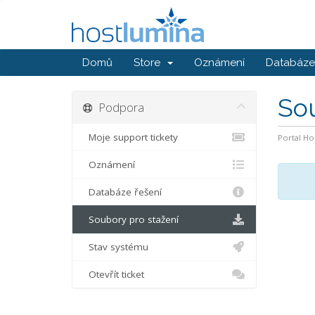
Domů
Store
Oznámení
Databáze 
So
Podpora
Moje support tickety
Portal H
Oznámení
Databáze řešení
Soubory pro stažení
Stav systému
Otevřít ticket