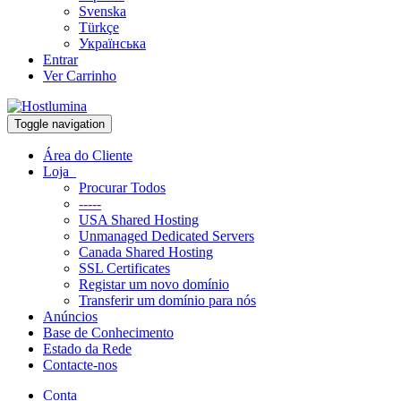
Svenska
Türkçe
Українська
Entrar
Ver Carrinho
Toggle navigation
Área do Cliente
Loja
Procurar Todos
-----
USA Shared Hosting
Unmanaged Dedicated Servers
Canada Shared Hosting
SSL Certificates
Registar um novo domínio
Transferir um domínio para nós
Anúncios
Base de Conhecimento
Estado da Rede
Contacte-nos
Conta