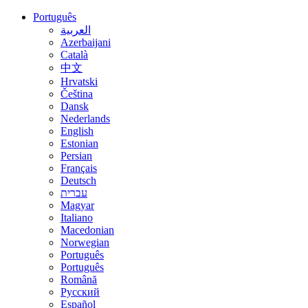
Português
العربية
Azerbaijani
Català
中文
Hrvatski
Čeština
Dansk
Nederlands
English
Estonian
Persian
Français
Deutsch
עברית
Magyar
Italiano
Macedonian
Norwegian
Português
Português
Română
Русский
Español