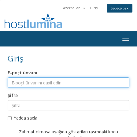
Azerbaijani
Giriş
Səbətə bax
Togg
navig
Giriş
E-poçt ünvanı
Şifrə
Yadda saxla
Zəhmət olmasa aşağıda göstərilən rəsmdəki kodu