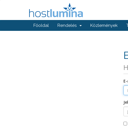
Főoldal
Rendelés
Közlemények
H
E-
Je