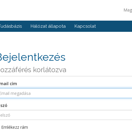
Mag
Tudásbázis
Hálózat állapota
Kapcsolat
Bejelentkezés
ozzáférés korlátozva
mail cím
lszó
Emlékezz rám