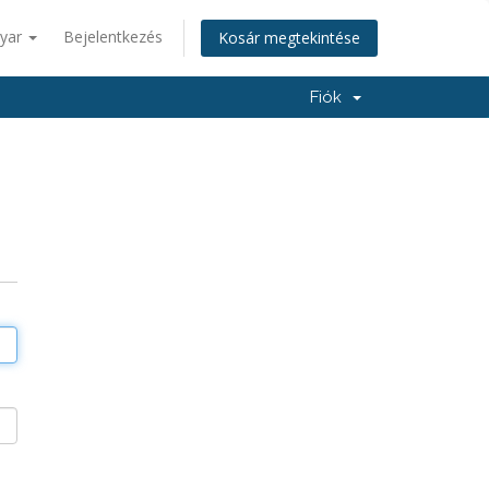
yar
Bejelentkezés
Kosár megtekintése
Fiók