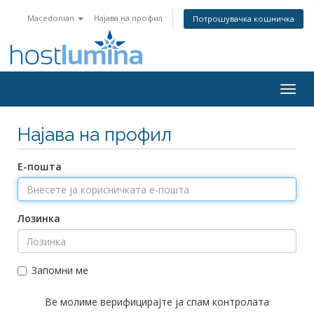
Macedonian
Најава на профил
Потрошувачка кошничка
Togg
navig
Најава на профил
Е-пошта
Лозинка
Запомни ме
Ве молиме верифицирајте ја спам контролата